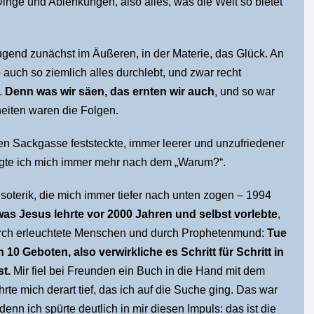
inge und Ablenkungen, also alles, was die Welt so bietet
gend zunächst im Äußeren, in der Materie, das Glück. An
 auch so ziemlich alles durchlebt, und zwar recht
.
Denn was wir säen, das ernten wir auch
, und so war
heiten waren die Folgen.
chen Sackgasse feststeckte, immer leerer und unzufriedener
ragte ich mich immer mehr nach dem „Warum?“.
soterik, die mich immer tiefer nach unten zogen – 1994
was Jesus lehrte vor 2000 Jahren und selbst vorlebte
,
durch erleuchtete Menschen und durch Prophetenmund:
Tue
10 Geboten, also verwirkliche es Schritt für Schritt in
st.
Mir fiel bei Freunden ein Buch in die Hand mit dem
hrte mich derart tief, das ich auf die Suche ging. Das war
enn ich spürte deutlich in mir diesen Impuls: das ist die