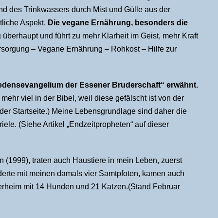
d des Trinkwassers durch Mist und Gülle aus der
tliche Aspekt.
Die vegane Ernährung, besonders die
g
überhaupt und führt zu mehr Klarheit im Geist, mehr Kraft
ersorgung – Vegane Ernährung – Rohkost – Hilfe zur
riedensevangelium der Essener Bruderschaft“ erwähnt.
mehr viel in der Bibel, weil diese gefälscht ist von der
 der Startseite.) Meine Lebensgrundlage sind daher die
le. (Siehe Artikel „Endzeitpropheten“ auf dieser
en (1999), traten auch Haustiere in mein Leben, zuerst
derte mit meinen damals vier Samtpfoten, kamen auch
erheim mit 14 Hunden und 21 Katzen.(Stand Februar