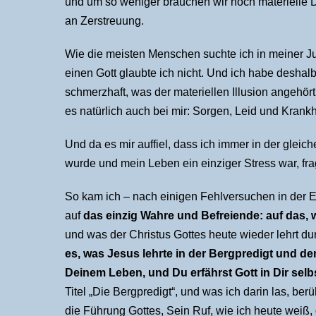
und um so weniger brauchen wir noch materielle D
an Zerstreuung.
Wie die meisten Menschen suchte ich in meiner Ju
einen Gott glaubte ich nicht. Und ich habe deshalb
schmerzhaft, was der materiellen Illusion angehört
es natürlich auch bei mir: Sorgen, Leid und Krank
Und da es mir auffiel, dass ich immer in der glei
wurde und mein Leben ein einziger Stress war, f
So kam ich – nach einigen Fehlversuchen in der E
auf
das einzig Wahre und Befreiende: auf das, 
und was der Christus Gottes heute wieder lehrt 
es, was Jesus lehrte in der Bergpredigt und den 
Deinem Leben, und Du erfährst Gott in Dir selb
Titel „Die Bergpredigt“, und was ich darin las, berü
die Führung Gottes, Sein Ruf, wie ich heute weiß, d