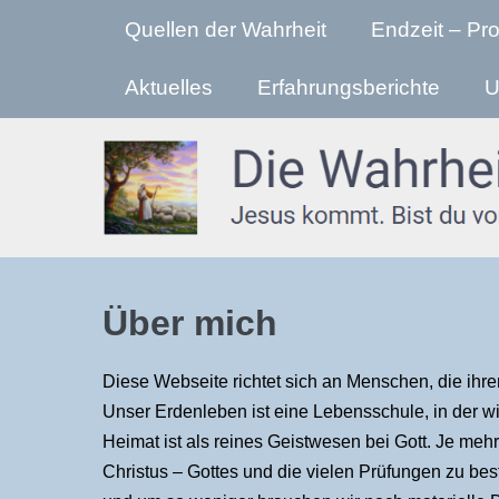
Zum
Quellen der Wahrheit
Endzeit – Pr
Inhalt
springen
Aktuelles
Erfahrungsberichte
U
Über mich
Diese Webseite richtet sich an Menschen, die ihren
Unser Erdenleben ist eine Lebensschule, in der wi
Heimat ist als reines Geistwesen bei Gott. Je mehr
Christus – Gottes und die vielen Prüfungen zu best