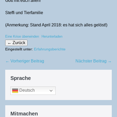
Gott mit euch allen!
Steffi und Tierfamilie
(Anmerkung: Stand April 2018: es hat sich alles gelöst!)
Eine Krise überwinden
Herunterladen
Eingestellt unter:
Erfahrungsberichte
Beitragsnavigation
← Vorheriger Beitrag
Nächster Beitrag →
Sprache
Deutsch
Mitmachen